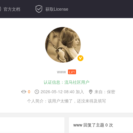


官方文档
获取License
www
LV1
认证信息：流马社区用户
0
2026-05-12 08:40 加入
来自：保密
个人简介：该用户太懒了，还没来得及填写
www 回复了主题
0
次