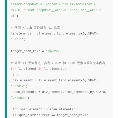
select-dropdown.el-popper > div.el-scrollbar > 
div.el-select-dropdown__wrap.el-scrollbar__wrap > 
ul"
)
使用
定位所有
元素
# 
 XPath 
 li 
li_elements = ul_element.find_elements(By.XPATH, 
".//li"
)
测试
target_span_text = 
"
222"
遍历
元素并进一步定位
和
元素来获取文本内容
# 
 li 
 div 
 span 
for 
li_element 
in 
li_elements:
try
:
 div_element = li_element.find_element(By.XPATH, 
".//div"
)
 span_elements = div_element.find_elements(By.XPATH, 
".//span"
)
for 
span_element 
in 
span_elements:
if 
span_element.text == target_span_text: