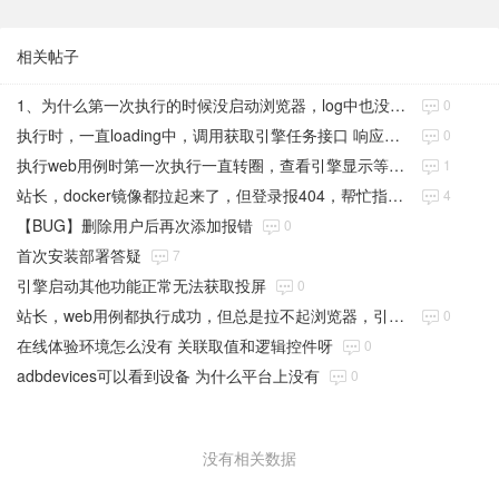
相关帖子
1、为什么第一次执行的时候没启动浏览器，log中也没记录，第二次的时候会同时启动俩个浏览器 2、非社区版没有迭代版本功能，但是新建测试集合时，迭代版本又是必填项
0
执行时，一直loading中，调用获取引擎任务接口 响应状态为：500
0
执行web用例时第一次执行一直转圈，查看引擎显示等待执行种，关闭再次执行就会执行两次，请问如何解决（引擎版本和管理版本一致的）
1
站长，docker镜像都拉起来了，但登录报404，帮忙指导一下，版本是社区版1.4.1
4
【BUG】删除用户后再次添加报错
0
首次安装部署答疑
7
引擎启动其他功能正常无法获取投屏
0
站长，web用例都执行成功，但总是拉不起浏览器，引擎和后端项目部署再同一个容器，用的是系统引擎，帮忙指导一下，docker方式部署，社区版1.4.1
0
在线体验环境怎么没有 关联取值和逻辑控件呀
0
adbdevices可以看到设备 为什么平台上没有
0
没有相关数据