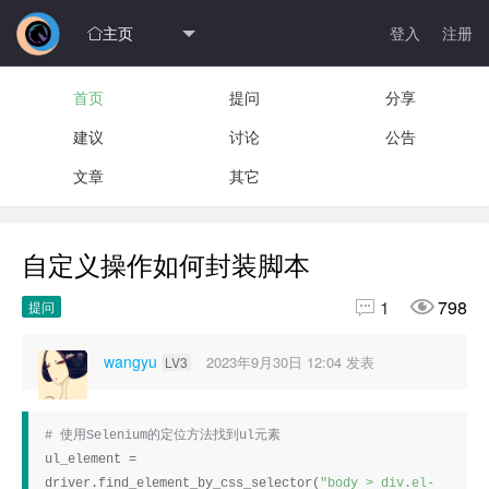
主页
登入
注册

首页
提问
分享
建议
讨论
公告
文章
其它
自定义操作如何封装脚本


1
798
提问
wangyu
2023年9月30日 12:04
发表
LV3
使用
的定位方法找到
元素
# 
Selenium
ul
ul_element = 
driver.find_element_by_css_selector(
"body > div.el-