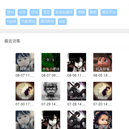
提问
公告
讨论
笔记
自动化测试
闲聊
教程
测试平台
mysql
功能测试
测试框架
app
最近访客
阿测试
赤兔小嘤雄
lijia
托尔斯泰
08-07 11:57
08-07 09:44
08-06 11:21
08-05 14:45
ssss
twlkyan
liushulin
kmlop
07-30 17:23
07-29 14:34
07-28 14:24
07-20 14:19
吴彬
hyq
小明
sky88601